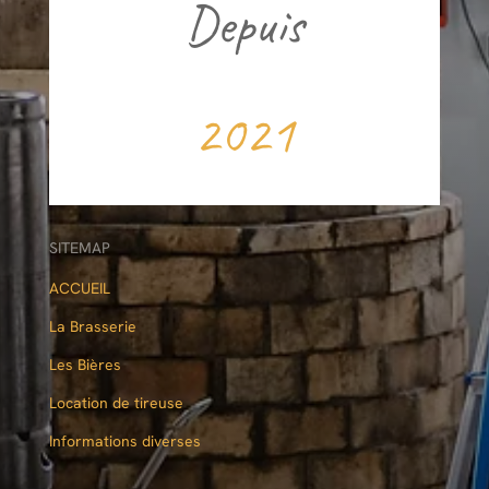
Depuis
2021
SITEMAP
ACCUEIL
La Brasserie
Les Bières
Location de tireuse
Informations diverses