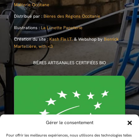
Malterie Occitane
Distribué par :
Bières des Régions Occitanie
Illustrations :
La Lunette Papeterie
Création du site :
Kash Fix I.T.
& Webshop by
Bierrick
Martellière, with <3
BIÈRES ARTISANALES CERTIFIÉES BIO
Gérer le consentement
Pour offrir les meilleures expériences, nous utilisons des technologies telles