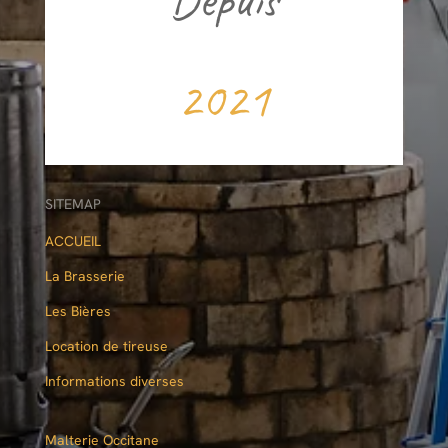
2021
SITEMAP
ACCUEIL
La Brasserie
Les Bières
Location de tireuse
Informations diverses
Malterie Occitane