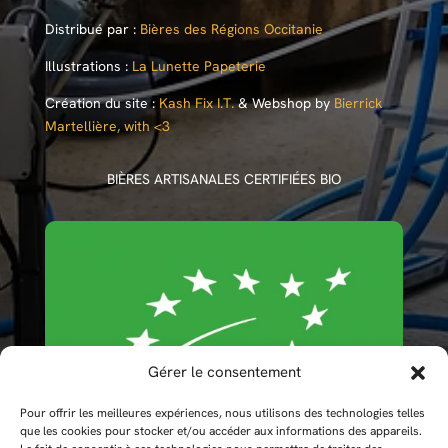
Distribué par :
Bières des Régions Occitanie
Illustrations :
La Lunette Papeterie
Création du site :
Kash Fix I.T.
& Webshop by
Bierrick
Martellière, with <3
BIÈRES ARTISANALES CERTIFIÉES BIO
Gérer le consentement
Pour offrir les meilleures expériences, nous utilisons des technologies telles
que les cookies pour stocker et/ou accéder aux informations des appareils.