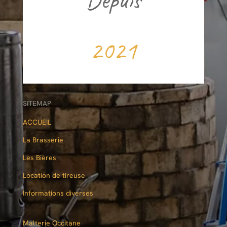
2021
SITEMAP
ACCUEIL
La Brasserie
Les Bières
Location de tireuse
Informations diverses
Malterie Occitane