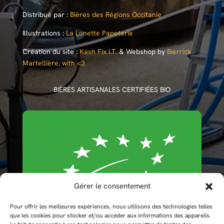
Distribué par :
Bières des Régions Occitanie
Illustrations :
La Lunette Papeterie
Création du site :
Kash Fix I.T.
& Webshop by
Bierrick
Martellière, with <3
BIÈRES ARTISANALES CERTIFIÉES BIO
Gérer le consentement
Pour offrir les meilleures expériences, nous utilisons des technologies telles
que les cookies pour stocker et/ou accéder aux informations des appareils.